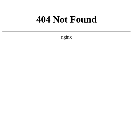
网站地图
友情连接
农交汇
宇澄环境
优尚音响
明杰化工
玉娟教育
网虹配件
美菱冰箱
及时雨环保
老钟堂生物
中北专修
盛世铭达