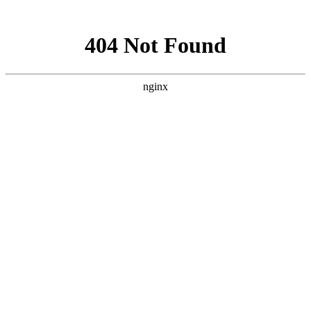
网站地图
友情连接
顺佳能源
喜居安门窗
温岭小助手
融汇客
霆裕贸易
傲来号
迎企来
厦润健康
九平米
冷库设计
福德世仪器