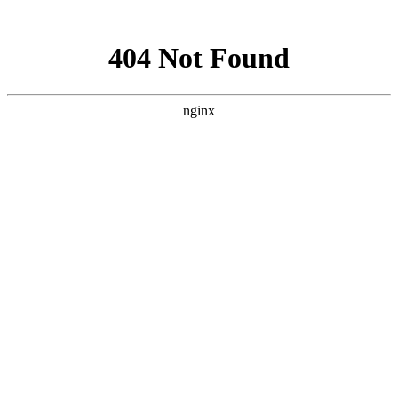
网站地图
友情连接
三电塔牌
纪珀思
九平米
圩丰镇育苗
三电塔牌
丽都清洁
天工绿色
三庆环保
翼然电子
中自集成
阿里企业