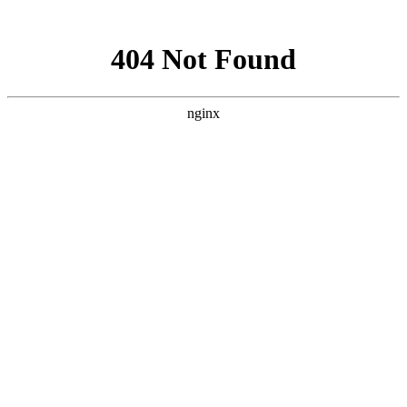
网站地图
全国免费服务热线
400-055-1073
首页
培训课程
培训风采
培训作品
新闻动态
最新优惠
了解我们
联系我们
福州小吃培训
>
培训课程
>
快餐
>