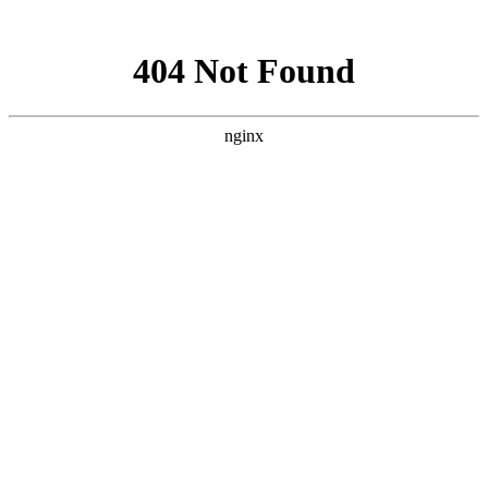
网站地图
全国免费服务热线
400-055-1073
首页
培训课程
培训风采
培训作品
新闻动态
最新优惠
了解我们
联系我们
福州小吃培训
>
培训课程
>
早餐
>