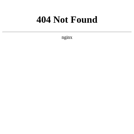
网站地图
全国免费服务热线
400-055-1073
首页
培训课程
培训风采
培训作品
新闻动态
最新优惠
了解我们
联系我们
福州小吃培训
>
培训课程
>
卤味
>