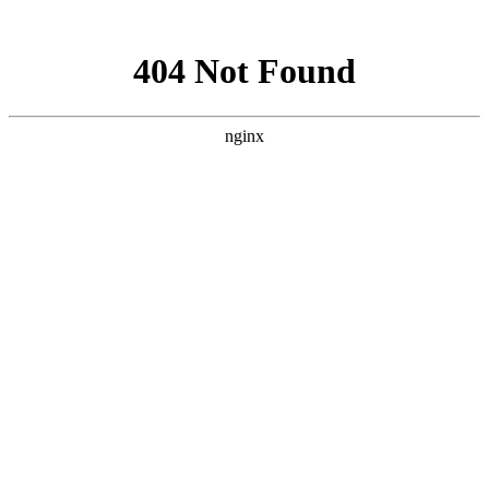
网站地图
全国免费服务热线
400-055-1073
首页
培训课程
培训风采
培训作品
新闻动态
最新优惠
了解我们
联系我们
福州小吃培训
>
培训课程
>
面条
>